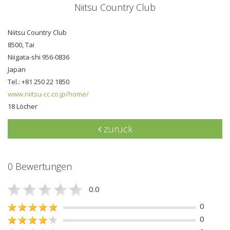
Niitsu Country Club
Niitsu Country Club
8500, Tai
Niigata-shi 956-0836
Japan
Tel.: +81 250 22 1850
www.niitsu-cc.co.jp/home/
18 Löcher
zurück
0 Bewertungen
0.0
0
0