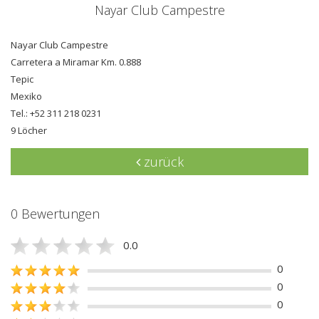
Nayar Club Campestre
Nayar Club Campestre
Carretera a Miramar Km. 0.888
Tepic
Mexiko
Tel.: +52 311 218 0231
9 Löcher
zurück
0 Bewertungen
0.0
0
0
0