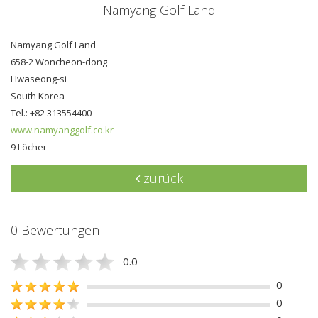
Namyang Golf Land
Namyang Golf Land
658-2 Woncheon-dong
Hwaseong-si
South Korea
Tel.: +82 313554400
www.namyanggolf.co.kr
9 Löcher
zurück
0 Bewertungen
0.0
0
0