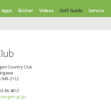
Apps
Bücher
Videos
Golf Guide
Service
lub
en Country Club
ekigawa
 949-2112
255 86 4812
okogen-gc.jp/