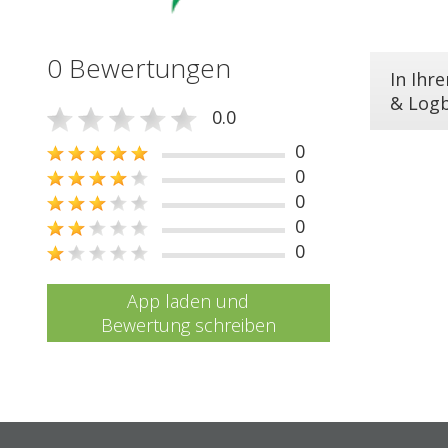
0 Bewertungen
In Ihr
& Log
0.0
0
0
0
0
0
App laden und
Bewertung schreiben