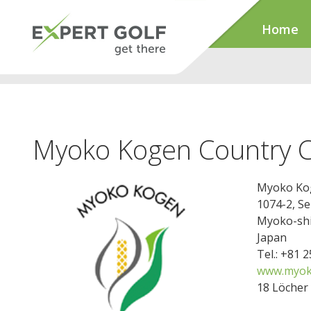
Home
Myoko Kogen Country C
Myoko Kog
1074-2, S
Myoko-shi
Japan
Tel.: +81 
www.myok
18 Löcher