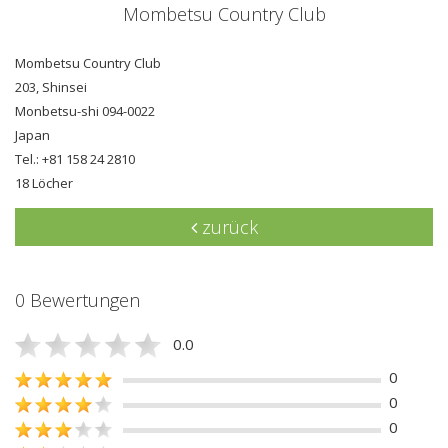
Mombetsu Country Club
Mombetsu Country Club
203, Shinsei
Monbetsu-shi 094-0022
Japan
Tel.: +81 158 24 2810
18 Löcher
zurück
0 Bewertungen
0.0
0
0
0