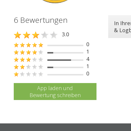
6 Bewertungen
In Ihr
& Log
3.0
0
1
4
1
0
App laden und
Bewertung schreiben