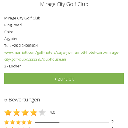
Mirage City Golf Club
Mirage City Golf Club
Ring Road
Cairo
Ägypten
Tel.: +20 2 24065624
www.marriott.com/golf-hotels/caijw-jw-marriott-hotel-cairo/mirage-
city-golf-club/5223295/clubhouse.mi
27 Löcher
zurück
6 Bewertungen
4.0
2