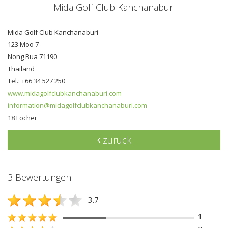
Mida Golf Club Kanchanaburi
Mida Golf Club Kanchanaburi
123 Moo 7
Nong Bua 71190
Thailand
Tel.: +66 34 527 250
www.midagolfclubkanchanaburi.com
information@midagolfclubkanchanaburi.com
18 Löcher
zurück
3 Bewertungen
3.7
1