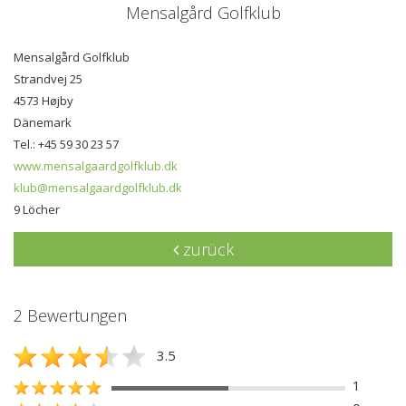
Mensalgård Golfklub
Mensalgård Golfklub
Strandvej 25
4573 Højby
Dänemark
Tel.: +45 59 30 23 57
www.mensalgaardgolfklub.dk
klub@mensalgaardgolfklub.dk
9 Löcher
zurück
2 Bewertungen
3.5
1