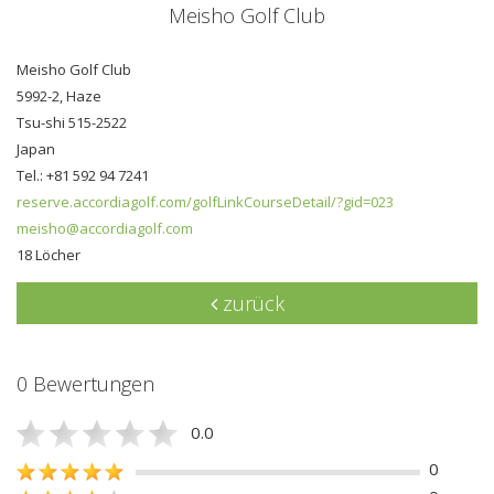
Meisho Golf Club
Meisho Golf Club
5992-2, Haze
Tsu-shi 515-2522
Japan
Tel.: +81 592 94 7241
reserve.accordiagolf.com/golfLinkCourseDetail/?gid=023
meisho@accordiagolf.com
18 Löcher
zurück
0 Bewertungen
0.0
0