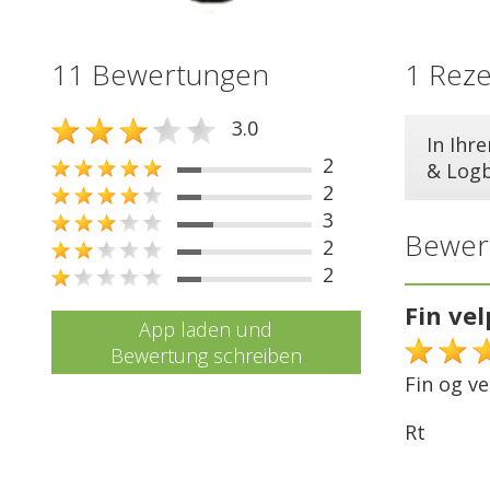
11 Bewertungen
1 Rez
3.0
In Ihr
2
& Log
2
3
Bewer
2
2
Fin vel
App laden und
Bewertung schreiben
Fin og ve
Rt