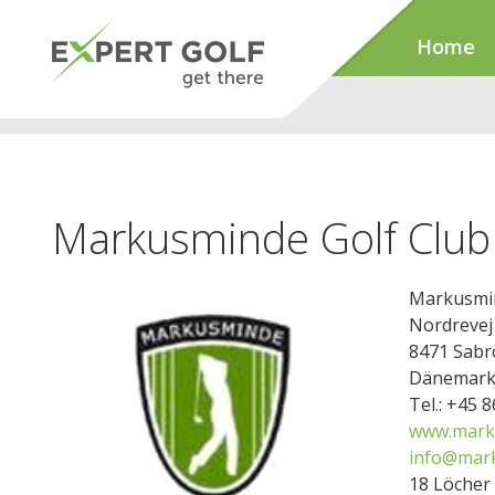
Home
Markusminde Golf Club
Markusmin
Nordrevej
8471 Sabr
Dänemar
Tel.: +45 
www.mark
info@mark
18 Löcher