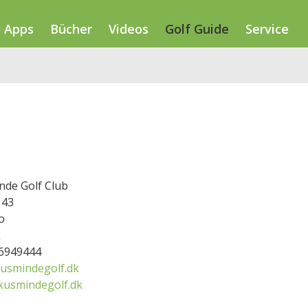
Apps
Bücher
Videos
Golf Guide
Service
de Golf Club
 43
o
k
86949444
usmindegolf.dk
usmindegolf.dk