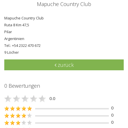
Mapuche Country Club
Mapuche Country Club
Ruta 8 Km 47,5
Pilar
Argentinien
Tel.: +54 2322 470 672
9 Löcher
zurück
0 Bewertungen
0.0
0
0
0