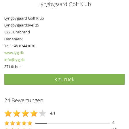
Lyngbygaard Golf Klub
Lyngbygaard Golf Klub
Lyngbygaardsvej 25
8220 Brabrand
Dänemark
Tel.: +45 87441070
www.lyg.dk
info@lyg.dk
27 Löcher
zurück
24 Bewertungen
4.1
4