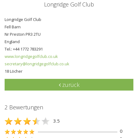
Longridge Golf Club
Longridge Golf Club
Fell Barn
Nr Preston PR3 2TU
England
Tel.: +44 1772 783291
www.longridgegolfclub.co.uk
secretary@longridgegolfclub.co.uk
18 Löcher
zurück
2 Bewertungen
3.5
0