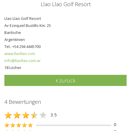
Llao Llao Golf Resort
Llao Llao Golf Resort
Av Ezequiel Bustillo Km. 25
Bariloche
Argentinien
Tel.: +54 294 4445700
www.llaollao.com
info@llaollao.com.ar
18 Löcher
zurück
4 Bewertungen
3.5
0