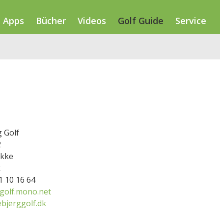
Apps
Bücher
Videos
Golf Guide
Service
 Golf
2
ykke
k
31 10 16 64
ggolf.mono.net
bjerggolf.dk