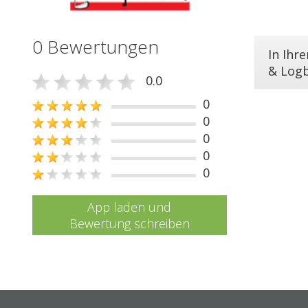
0 Bewertungen
In Ihr
& Log
0.0
0
0
0
0
0
App laden und
Bewertung schreiben