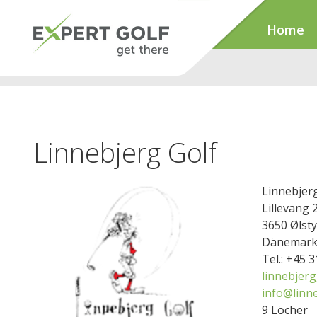
Home
Linnebjerg Golf
Linnebjerg
Lillevang 
3650 Ølst
Dänemar
Tel.: +45 
linnebjer
info@linne
9 Löcher