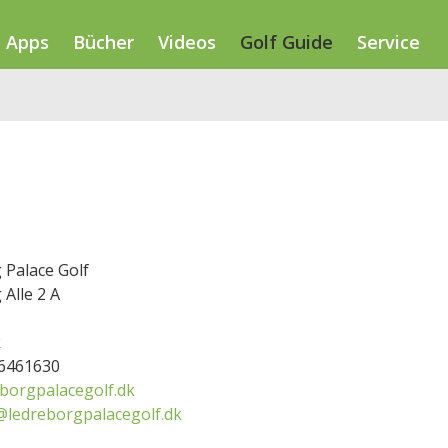
Apps
Bücher
Videos
Golf Guide
Service
 Palace Golf
Alle 2 A
k
46461630
borgpalacegolf.dk
@ledreborgpalacegolf.dk