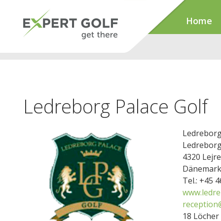
Home
Ledreborg Palace Golf
Ledreborg
Ledreborg 
4320 Lejre
Dänemar
Tel.: +45 
www.ledre
reception
18 Löcher