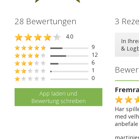
28 Bewertungen
3 Rez
4.0
In Ihr
9
& Log
12
6
Bewer
1
0
Fremra
App laden und
Bewertung schreiben
Har spill
med velh
anbefale
martinje