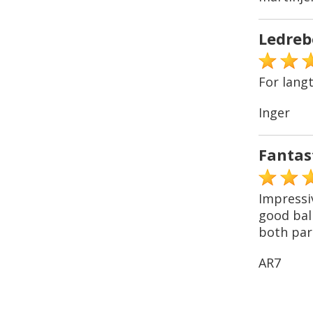
Ledreb
For lang
Inger
Fantas
Impressiv
good ball
both par 
AR7