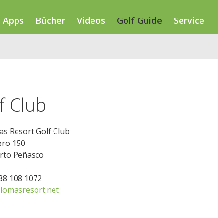
Apps
Bücher
Videos
Golf Guide
Service
f Club
as Resort Golf Club
ero 150
rto Peñasco
638 108 1072
lomasresort.net