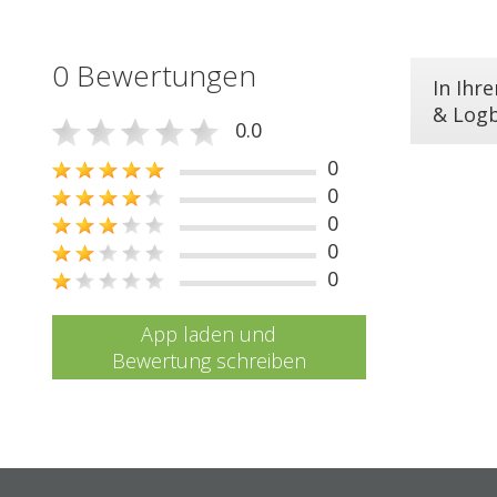
0 Bewertungen
In Ihr
& Log
0.0
0
0
0
0
0
App laden und
Bewertung schreiben