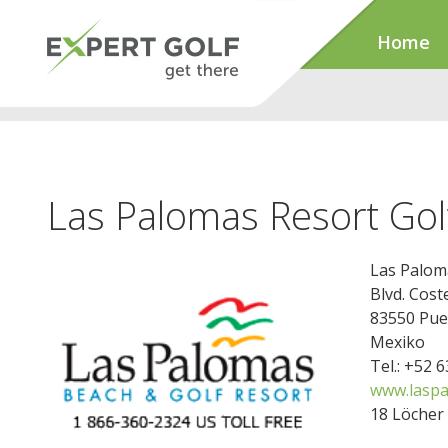
Home
Las Palomas Resort Gol
Las Palom
Blvd. Cost
83550 Pue
Mexiko
Tel.: +52 
www.laspa
18 Löcher