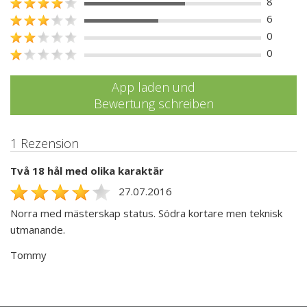
8
6
0
0
App laden und
Bewertung schreiben
1 Rezension
Två 18 hål med olika karaktär
27.07.2016
Norra med mästerskap status. Södra kortare men teknisk
utmanande.
Tommy