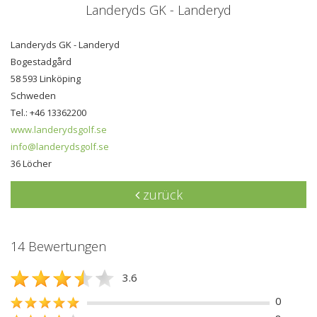
Landeryds GK - Landeryd
Landeryds GK - Landeryd
Bogestadgård
58 593 Linköping
Schweden
Tel.: +46 13362200
www.landerydsgolf.se
info@landerydsgolf.se
36 Löcher
zurück
14 Bewertungen
3.6
0