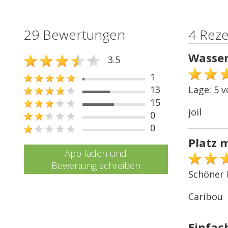
29 Bewertungen
4 Rez
Wasser 
3.5
1
13
Lage: 5 v
15
joil
0
0
Platz m
App laden und
Bewertung schreiben
Schöner P
Caribou
Einfach