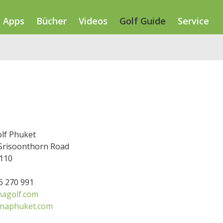
Apps
Bücher
Videos
Golf Guide
Service
lf Phuket
Srisoonthorn Road
110
76 270 991
agolf.com
unaphuket.com