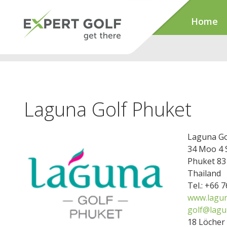
Home
Laguna Golf Phuket
Laguna Go
34 Moo 4 
Phuket 83
Thailand
Tel.: +66 
www.lagun
golf@lag
18 Löcher