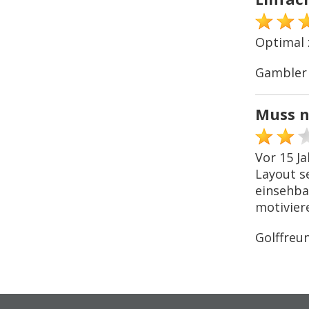
Optimal 
Gambler
Muss n
Vor 15 Ja
Layout s
einsehbar
motivier
Golffreu