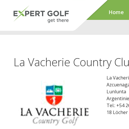
Home
La Vacherie Country Cl
La Vacher
Azcuenaga
Lunlunta
Argentini
Tel.: +54 
18 Löcher