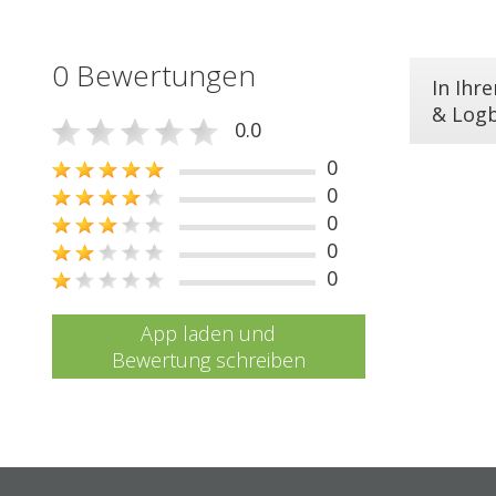
0 Bewertungen
In Ihr
& Log
0.0
0
0
0
0
0
App laden und
Bewertung schreiben