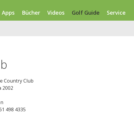
Apps
Bücher
Videos
Golf Guide
Service
ub
ie Country Club
 2002
en
261 498 4335