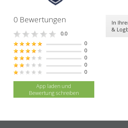
0 Bewertungen
In Ihr
& Log
0.0
0
0
0
0
0
App laden und
Bewertung schreiben