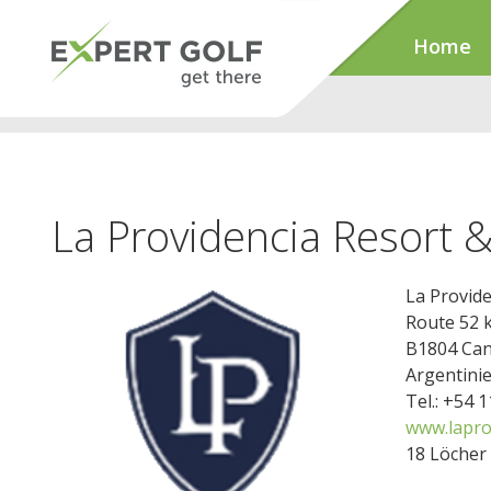
Home
La Providencia Resort 
La Provide
Route 52 
B1804 Ca
Argentini
Tel.: +54 
www.lapro
18 Löcher