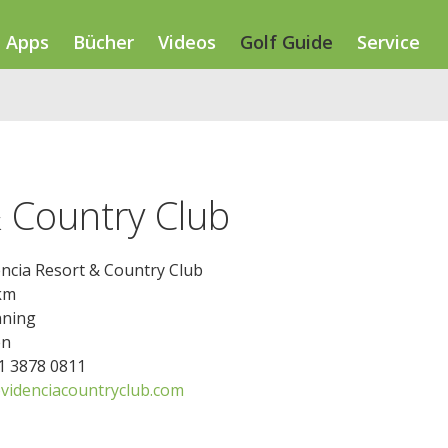
Apps
Bücher
Videos
Golf Guide
Service
& Country Club
ncia Resort & Country Club
km
nning
en
11 3878 0811
videnciacountryclub.com