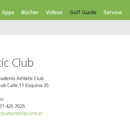
Apps
Bücher
Videos
Golf Guide
Service
ic Club
tudents Athletic Club
ub Calle 11 Esquina 35
en
221 425 7025
studianteslp.com.ar