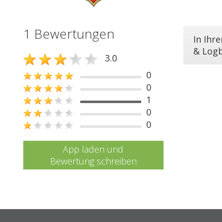
1 Bewertungen
In Ihr
& Log
3.0
0
0
1
0
0
App laden und
Bewertung schreiben