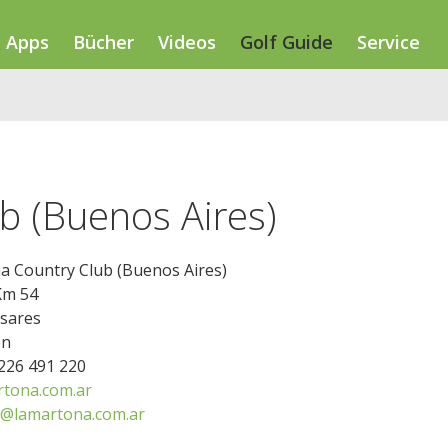
Apps
Bücher
Videos
Golf Guide
Service
b (Buenos Aires)
a Country Club (Buenos Aires)
Km 54
asares
en
2226 491 220
tona.com.ar
@lamartona.com.ar