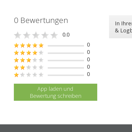
0 Bewertungen
In Ihr
& Log
0.0
0
0
0
0
0
App laden und
Bewertung schreiben