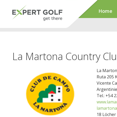
Home
La Martona Country Clu
La Marton
Ruta 205 
Vicente C
Argentini
Tel.: +54 
www.lamar
lamartona
18 Löcher