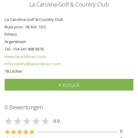
La Carolina Golf & Country Club
La Carolina Golf & Country Club
Ruta prov. 18, Km. 10.5
Piñero
Argentinien
Tel.: +54 341 498 9676
www.lacarolinacc.com
infocountry@lacarolinacc.com
18 Löcher
zurück
0 Bewertungen
0.0
0