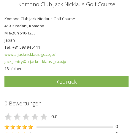
Komono Club Jack Nicklaus Golf Course
Komono Club Jack Nicklaus Golf Course
459, Kitadani, Komono
Mie-gun 510-1233
Japan
Tel.: +81 593 94 5111
www.a-jacknicklaus-gc.co.jp/
jack_entry@a-jacknicklaus-gc.co.jp
18 Löcher
zurück
0 Bewertungen
0.0
0