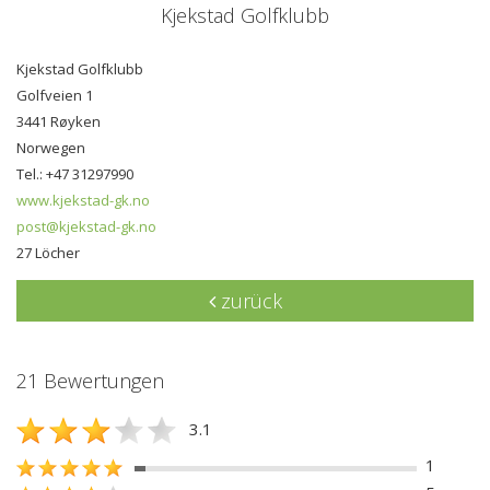
Kjekstad Golfklubb
Kjekstad Golfklubb
Golfveien 1
3441 Røyken
Norwegen
Tel.: +47 31297990
www.kjekstad-gk.no
post@kjekstad-gk.no
27 Löcher
zurück
21 Bewertungen
3.1
1