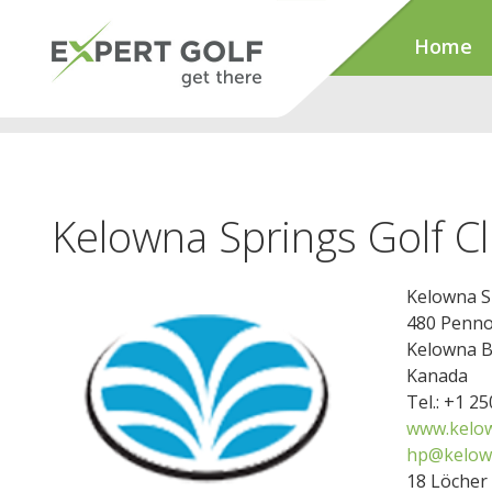
Home
Kelowna Springs Golf C
Kelowna S
480 Penno
Kelowna B
Kanada
Tel.: +1 2
www.kelow
hp@kelow
18 Löcher