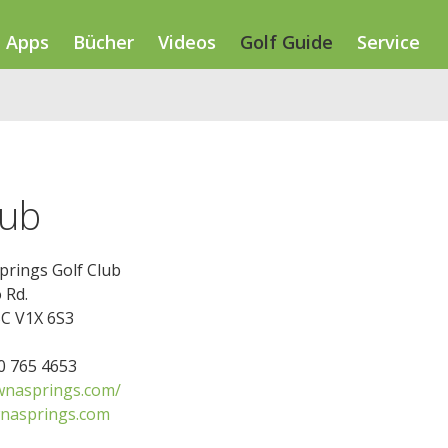
Apps
Bücher
Videos
Golf Guide
Service
lub
prings Golf Club
 Rd.
C V1X 6S3
50 765 4653
nasprings.com/
nasprings.com