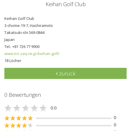
Keihan Golf Club
Keihan Golf Club
3-chome-19-7, Hashiramoto
Takatsuki-shi 569-0844
Japan
Tel.: +81 726 77 9900
www.tcn.zaq.ne.jp/keihan-golf/
18 Löcher
zurück
0 Bewertungen
0.0
0
0