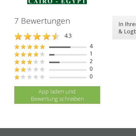
7 Bewertungen
In Ihr
& Log
4.3
4
1
2
0
0
App laden und
Bewertung schreiben