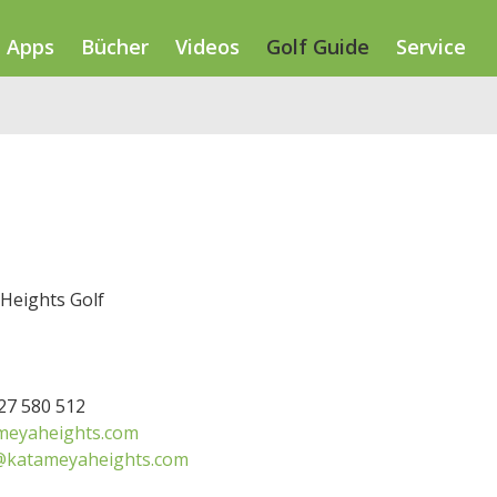
Apps
Bücher
Videos
Golf Guide
Service
Heights Golf
227 580 512
meyaheights.com
@katameyaheights.com