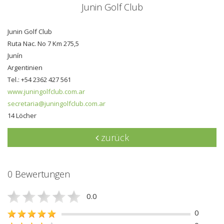
Junin Golf Club
Junin Golf Club
Ruta Nac. No 7 Km 275,5
Junín
Argentinien
Tel.: +54 2362 427 561
www.juningolfclub.com.ar
secretaria@juningolfclub.com.ar
14 Löcher
zurück
0 Bewertungen
0.0
0