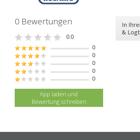
0 Bewertungen
In Ihr
& Log
0.0
0
0
0
0
0
App laden und
Bewertung schreiben