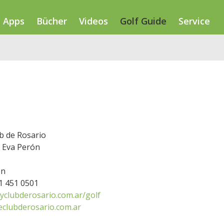
Apps
Bücher
Videos
Golf Guide
Service
b de Rosario
. Eva Perón
en
41 451 0501
yclubderosario.com.ar/golf
eclubderosario.com.ar