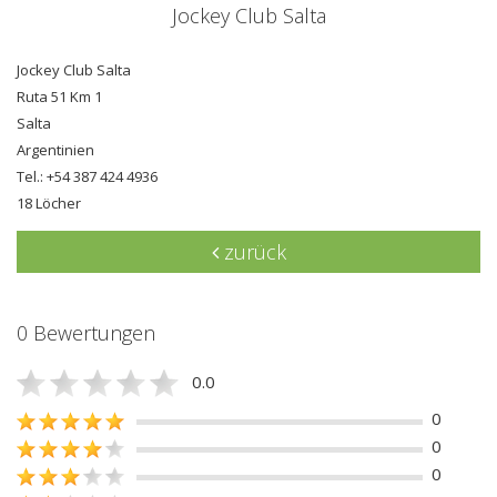
Jockey Club Salta
Jockey Club Salta
Ruta 51 Km 1
Salta
Argentinien
Tel.: +54 387 424 4936
18 Löcher
zurück
0 Bewertungen
0.0
0
0
0