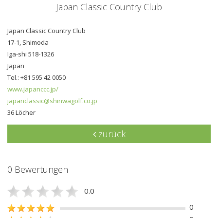
Japan Classic Country Club
Japan Classic Country Club
17-1, Shimoda
Iga-shi 518-1326
Japan
Tel.: +81 595 42 0050
www.japanccc.jp/
japanclassic@shinwagolf.co.jp
36 Löcher
zurück
0 Bewertungen
0.0
0