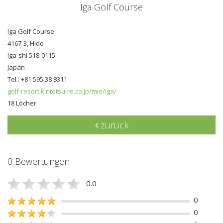
Iga Golf Course
Iga Golf Course
4167-3, Hido
Iga-shi 518-0115
Japan
Tel.: +81 595 38 8311
golf-resort.kintetsu-re.co.jp/mie/iga/
18 Löcher
zurück
0 Bewertungen
0.0
0
0