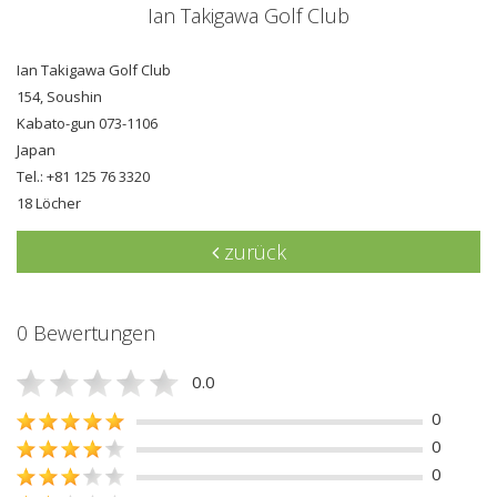
Ian Takigawa Golf Club
Ian Takigawa Golf Club
154, Soushin
Kabato-gun 073-1106
Japan
Tel.: +81 125 76 3320
18 Löcher
zurück
0 Bewertungen
0.0
0
0
0