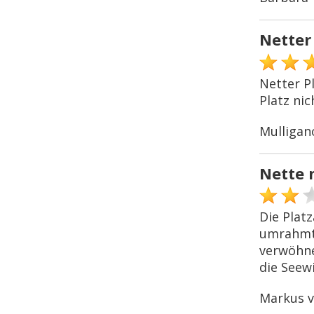
Netter
Netter Pl
Platz ni
Mulliga
Nette n
Die Platz
umrahmt 
verwöhne
die Seew
Markus v