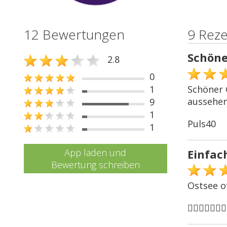
12 Bewertungen
9 Rez
Schöne
2.8
0
1
Schöner 
aussehen
9
1
Puls40
1
App laden und
Einfac
Bewertung schreiben
Ostsee of
🏌🏻‍♂️🏌🏻‍♂️🏌