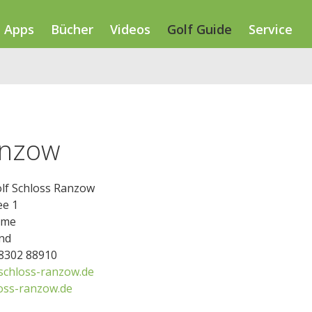
Apps
Bücher
Videos
Golf Guide
Service
anzow
olf Schloss Ranzow
ee 1
hme
nd
38302 88910
schloss-ranzow.de
oss-ranzow.de