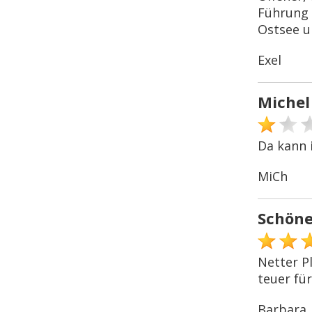
Führung 
Ostsee u
Exel
Michel
Da kann 
MiCh
Schön
Netter Pl
teuer für
Barbara