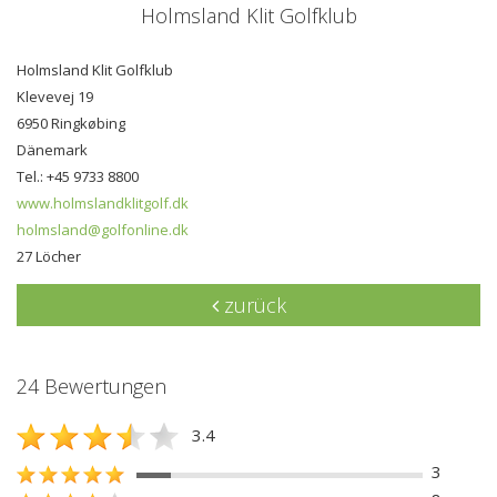
Holmsland Klit Golfklub
Holmsland Klit Golfklub
Klevevej 19
6950 Ringkøbing
Dänemark
Tel.: +45 9733 8800
www.holmslandklitgolf.dk
holmsland@golfonline.dk
27 Löcher
zurück
24 Bewertungen
3.4
3