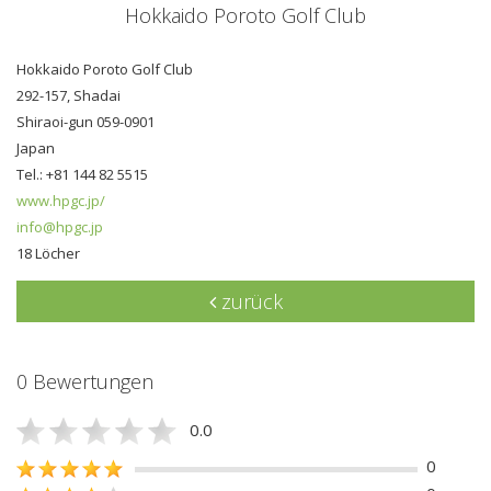
Hokkaido Poroto Golf Club
Hokkaido Poroto Golf Club
292-157, Shadai
Shiraoi-gun 059-0901
Japan
Tel.: +81 144 82 5515
www.hpgc.jp/
info@hpgc.jp
18 Löcher
zurück
0 Bewertungen
0.0
0