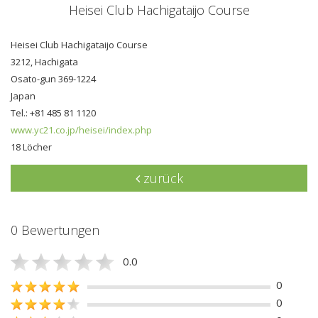
Heisei Club Hachigataijo Course
Heisei Club Hachigataijo Course
3212, Hachigata
Osato-gun 369-1224
Japan
Tel.: +81 485 81 1120
www.yc21.co.jp/heisei/index.php
18 Löcher
zurück
0 Bewertungen
0.0
0
0