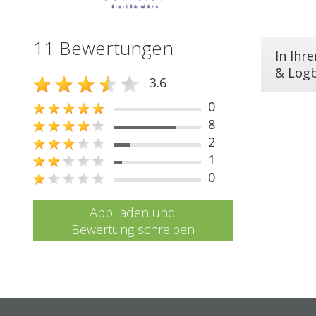
11 Bewertungen
In Ihr
& Log
3.6
0
8
2
1
0
App laden und
Bewertung schreiben