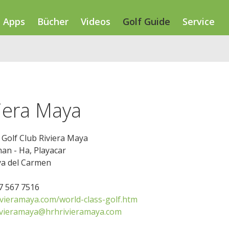
Apps
Bücher
Videos
Golf Guide
Service
viera Maya
Golf Club Riviera Maya
an - Ha, Playacar
ya del Carmen
17 567 7516
vieramaya.com/world-class-golf.htm
ivieramaya@hrhrivieramaya.com