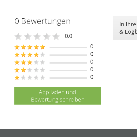
0 Bewertungen
In Ihr
& Log
0.0
0
0
0
0
0
App laden und
Bewertung schreiben