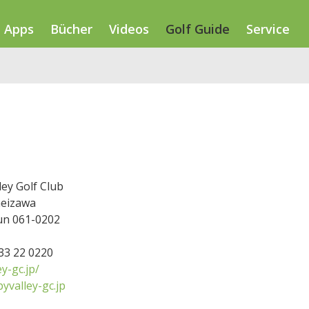
Apps
Bücher
Videos
Golf Guide
Service
ey Golf Club
eizawa
gun 061-0202
133 22 0220
y-gc.jp/
yvalley-gc.jp