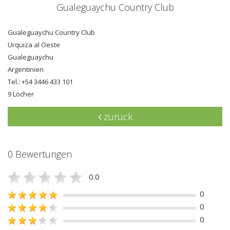
Gualeguaychu Country Club
Gualeguaychu Country Club
Urquiza al Oeste
Gualeguaychu
Argentinien
Tel.: +54 3446 433 101
9 Löcher
zurück
0 Bewertungen
0.0
0
0
0