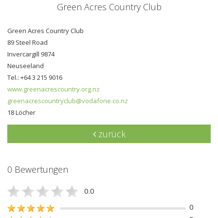
Green Acres Country Club
Green Acres Country Club
89 Steel Road
Invercargill 9874
Neuseeland
Tel.: +64 3 215 9016
www.greenacrescountry.org.nz
greenacrescountryclub@vodafone.co.nz
18 Löcher
zurück
0 Bewertungen
0.0
0