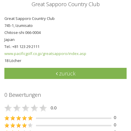
Great Sapporo Country Club
Great Sapporo Country Club
745-1, Izumisato
Chitose-shi 066-0004
Japan
Tel.: +81 123 29 2111
www.pacificgolf.co.jp/greatsapporo/index.asp
18 Löcher
zurück
0 Bewertungen
0.0
0
0