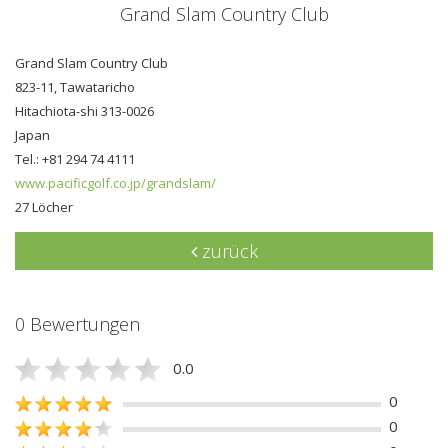
Grand Slam Country Club
Grand Slam Country Club
823-11, Tawataricho
Hitachiota-shi 313-0026
Japan
Tel.: +81 294 74 4111
www.pacificgolf.co.jp/grandslam/
27 Löcher
zurück
0 Bewertungen
0.0
0
0