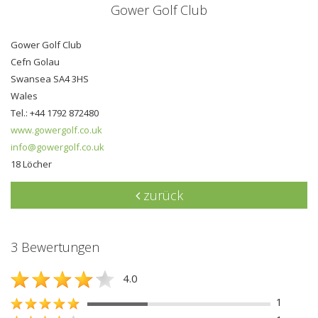
Gower Golf Club
Gower Golf Club
Cefn Golau
Swansea SA4 3HS
Wales
Tel.: +44 1792 872480
www.gowergolf.co.uk
info@gowergolf.co.uk
18 Löcher
zurück
3 Bewertungen
4.0
1