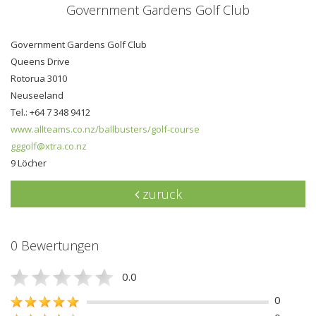
Government Gardens Golf Club
Government Gardens Golf Club
Queens Drive
Rotorua 3010
Neuseeland
Tel.: +64 7 348 9412
www.allteams.co.nz/ballbusters/golf-course
gggolf@xtra.co.nz
9 Löcher
zurück
0 Bewertungen
0.0
0