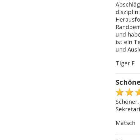
Abschläg
disziplin
Herausfo
Randbeme
und haben
ist ein 
und Ausl
Tiger F
Schöne
Schöner,
Sekretar
Matsch