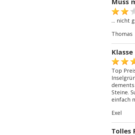
Muss m
... nicht
Thomas
Klasse 
Top Prei
Inselgrün
dementsp
Steine. S
einfach 
Exel
Tolles