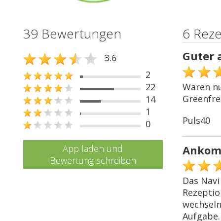
39 Bewertungen
6 Rez
Guter 
3.6
2
22
Waren nu
Greenfree
14
1
Puls40
0
App laden und
Ankomm
Bewertung schreiben
Das Navi
Rezeptio
wechseln
Aufgabe.