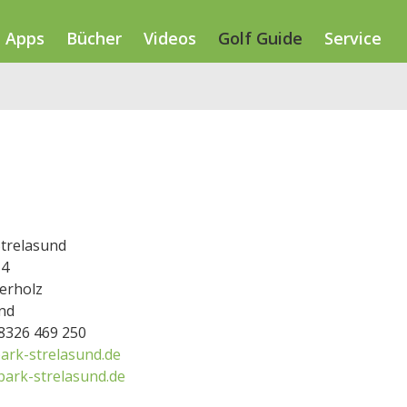
Apps
Bücher
Videos
Golf Guide
Service
Strelasund
14
erholz
nd
38326 469 250
ark-strelasund.de
park-strelasund.de