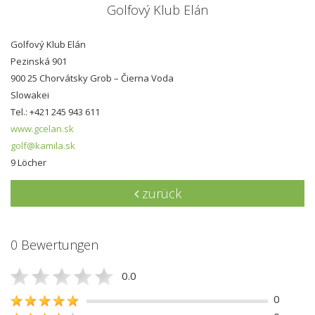
Golfový Klub Elán
Golfový Klub Elán
Pezinská 901
900 25 Chorvátsky Grob – Čierna Voda
Slowakei
Tel.: +421 245 943 611
www.gcelan.sk
golf@kamila.sk
9 Löcher
zurück
0 Bewertungen
0.0
0